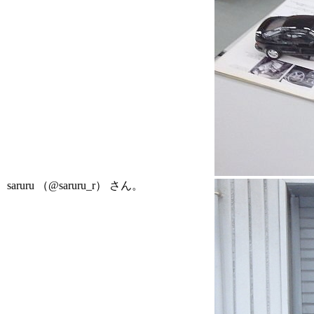
saruru （@saruru_r） さん。