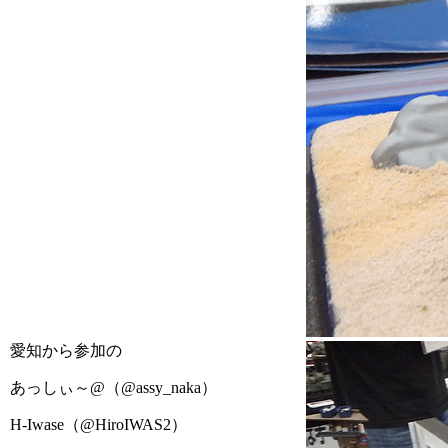
愛知から参加の
あっしぃ～@（@assy_naka）
H-Iwase（@HiroIWAS2）