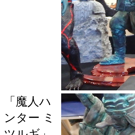
「魔人ハ
ンター ミ
ツルギ」