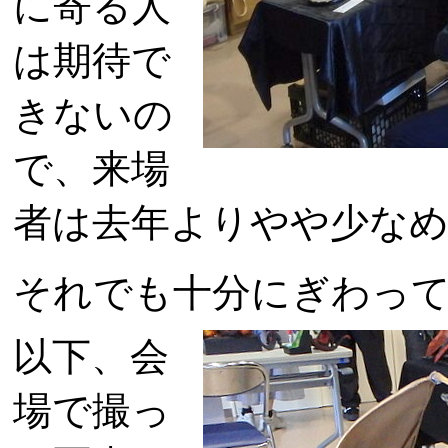
に寄る人
は期待で
きないの
で、来場
者は去年よりやや少な
それでも十分にぎわっ
以下、会
場で撮っ