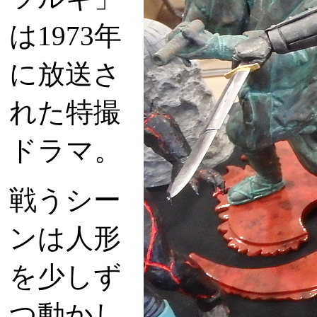
は1973年
に放送さ
れた特撮
ドラマ。
戦うシー
ンは人形
を少しず
つ動かし