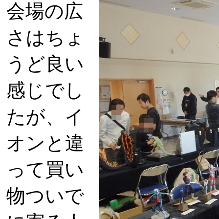
会場の広
さはちょ
うど良い
感じでし
たが、イ
オンと違
って買い
物ついで