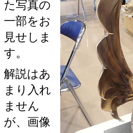
た写真の
一部をお
見せしま
す。
解説はあ
まり入れ
ません
が、画像