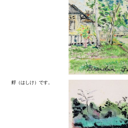
艀（はしけ）です。