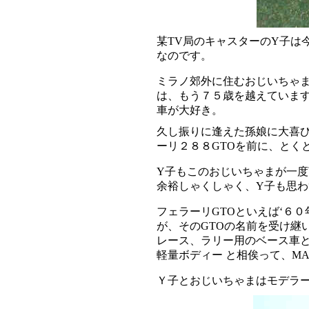
某TV局のキャスターのY子は
なのです。
ミラノ郊外に住むおじいちゃま
は、もう７５歳を越えています
車が大好き。
久し振りに逢えた孫娘に大喜び
ーリ２８８GTOを前に、と
Y子もこのおじいちゃまが一度
余裕しゃくしゃく、Y子も思
フェラーリGTOといえば‘６
が、そのGTOの名前を受け継
レース、ラリー用のベース車と
軽量ボディー と相俟って、M
Ｙ子とおじいちゃまはモデラ