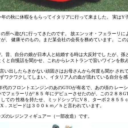
今年の秋に休暇をもらってイタリアに行って来ました。 実はY
の所へ遊びに行ってきたのです。 故エンッオ・フェラーリに
が、 健康そのもの。まだ某会社の会長を務めています。 こ
。昔、自分の娘が日本人と結婚する時は大反対でし たが、孫
くとくと自慢話を聞かせ、これからレストランで旨いワインを飲
言い出したらきかない頑固さはお母さんから何度も聞か されて
わずワクワクしてしまい、イタリア人の血が流れている自分を
０年代のフロントエンジンのあのGTOが有名で、あの頃の レー
いでフェラーリが‘８５ 年にデビューさせたのが、この２８８G
しての 性格を持たせ、ミッドシップにV８、ターボ２８５５ｃ
AX．スピードは３００ｋｍ／ｈと言われています。
ーズのレジンフィギュアー（一部改造）です。