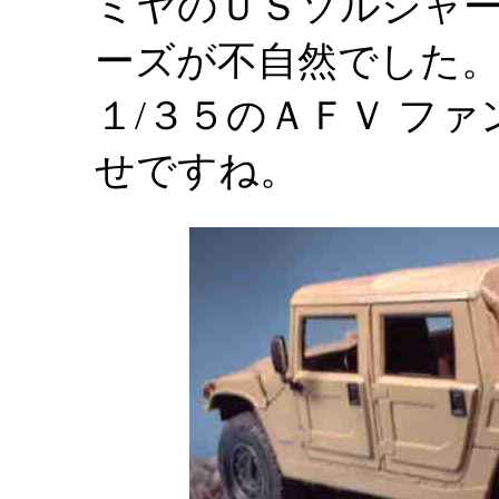
ミヤのＵＳソルジャ
ーズが不自然でした
１/３５のＡＦＶ フ
せですね。