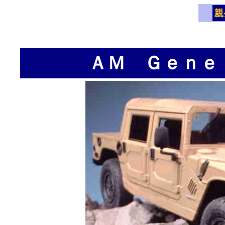
親
ＡＭ Ｇｅｎｅ