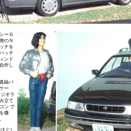
シーＧ
僚のＮ
ッチを
ハッチ
ィンド
自作し
真鍮パ
ケー
ミジオラ
み立て
コン で
を撒
。
をほぐし