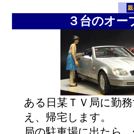
親
３台のオー
ある日某ＴＶ局に勤務
え、帰宅します。
局の駐車場に出たら、