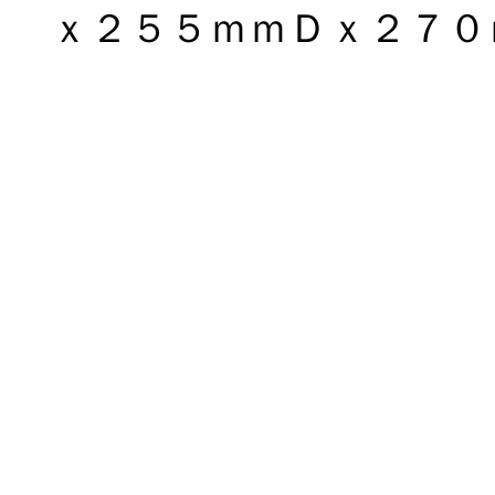
ｘ２５５ｍｍＤｘ２７０