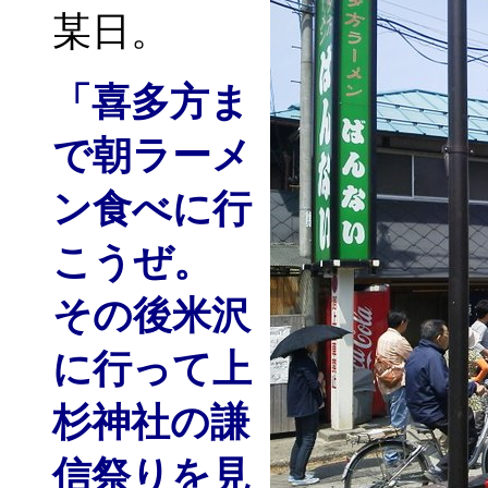
某日。
「喜多方ま
で朝ラーメ
ン食べに行
こうぜ。
その後米沢
に行って上
杉神社の謙
信祭りを見