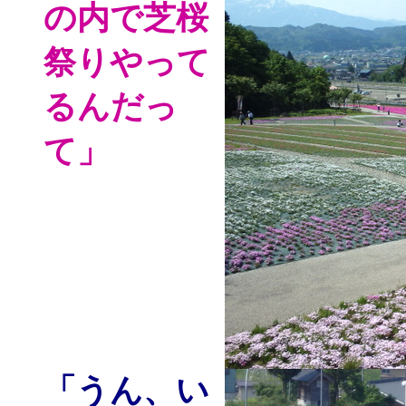
の内で芝桜
祭りやって
るんだっ
て」
「うん、い