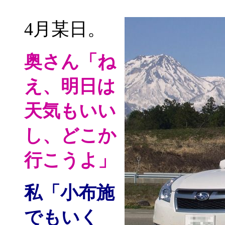
4月某日。
奥さん「ね
え、明日は
天気もいい
し、どこか
行こうよ」
私「小布施
でもいく