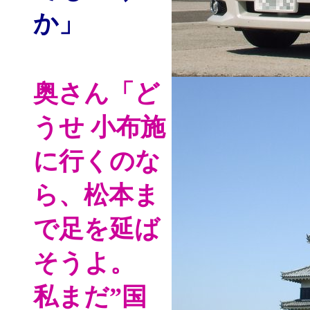
か」
奥さん
「ど
うせ 小布施
に行くのな
ら、松本ま
で足を延ば
そうよ。
私まだ”国