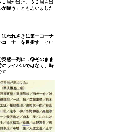
３１周が出た、３２周も出
ルが違う」
とも思いました
、
①われさきに第一コーナ
のコーナーを目指す
、とい
で突然一列に→③そのまま
前のライバルではなく、時
です。