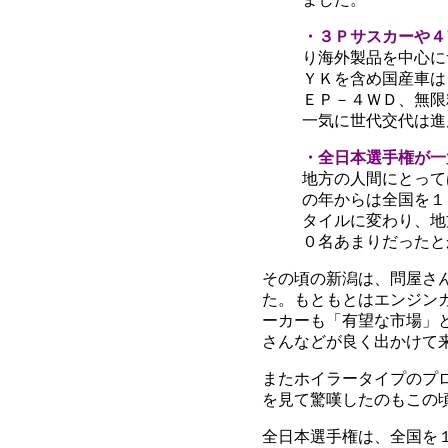
・３Ｐサスカーや４
り海外製品を中心に
ＹＫを含め国産車は
ＥＰ－４ＷＤ、無限
一気に世代交代は進
・全日本選手権が一
地方の人間にとって
の年からは全国を１
タイルに変わり、地
０名あまりだったと
その頃の新潟は、問屋さ
た。もともとはエンジン
ーカーも「有望な市場」
さんなどが良く出かけて
またホイラータイプのプ
を見て驚嘆したのもこの
全日本選手権は、全国を