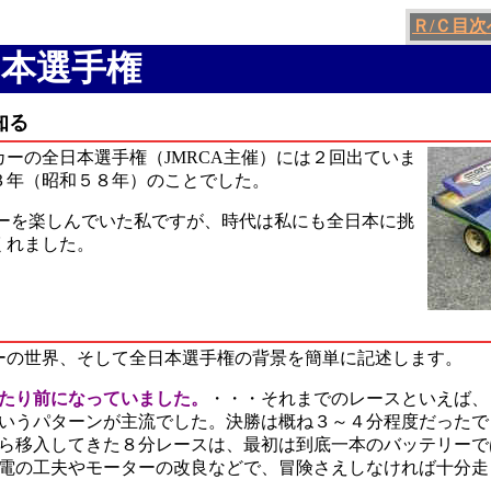
Ｒ/Ｃ目次
本選手権
を知る
ーの全日本選手権（JMRCA主催）には２回出ていま
３年（昭和５８年）のことでした。
カーを楽しんでいた私ですが、時代は私にも全日本に挑
くれました。
ーの世界、そして全日本選手権の背景を簡単に記述します。
たり前になっていました。
・・・それまでのレースといえば、
いうパターンが主流でした。決勝は概ね３～４分程度だったで
ら移入してきた８分レースは、最初は到底一本のバッテリーで
電の工夫やモーターの改良などで、冒険さえしなければ十分走