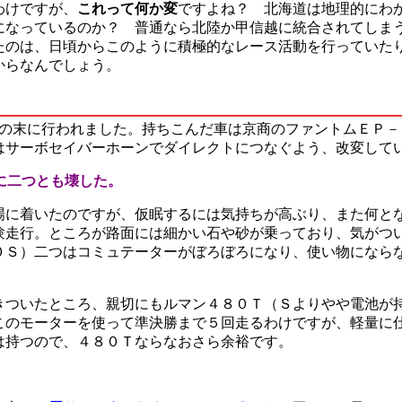
わけですが、
これって何か変
ですよね？ 北海道は地理的にわ
になっているのか？ 普通なら北陸か甲信越に統合されてしま
たのは、日頃からこのように積極的なレース活動を行っていた
からなんでしょう。
月の末に行われました。持ちこんだ車は京商のファントムＥＰ－
はサーボセイバーホーンでダイレクトにつなぐよう、改変して
に二つとも壊した。
場に着いたのですが、仮眠するには気持ちが高ぶり、また何と
験走行。ところが路面には細かい石や砂が乗っており、気がつ
０Ｓ）二つはコミュテーターがぼろぼろになり、使い物になら
きついたところ、親切にもルマン４８０Ｔ（Ｓよりやや電池が
このモーターを使って準決勝まで５回走るわけですが、軽量に
は持つので、４８０Ｔならなおさら余裕です。