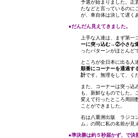
予選が始まりました。正
たなどと言っているのに
が、車自体は決して遅く
●だんだん見えてきました。
上手な人達は、まず第一
ーに突っ込む→②小さな
ったパターンがほとんど
ところが全日本に出る人
順番にコーナーを通過す
計
です。無理をして、く
また、コーナーは突っ込
も、新鮮なものでした。
変えて行ったところ周回
ことができました。
右は八重洲出版 ラジコ
ム」の間に私の名前が見
●準決勝は約５秒届かず、で決