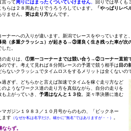
直言って
周りにはまったくついていけません
。
回りでは早くも
こちらは２８周あたりでうろうろしています。
「やっぱりレベ
ありません。
要は走り方
なんです。
コーナーへの入りが違います。新潟でレースをやっていますと
爆発（多重クラッシュ）が起きる→③運良く生き残った車が次
でした。
達の走りは、
①第一コーナーまでは競い合う→②コーナー直前
る
のです。考えて見れば８分間レースの予選で競う相手は
目の
だらないクラッシュでタイムロスをするメリットは全くないの
み過ぎず、どちらかと言えば加速でタイムを稼ぐ走り方など
このようなワークス達の走り方を真似ながら、自分の走りを
数も上がっていき、
予選はなんと１３位
。楽々準決勝に進む
ンマガジン１９８３／１０月号からのもの、「ビックネー
えます
。
（なぜか私は名字だけ。確かに”無名”ではありますが・・）
勝ならず。