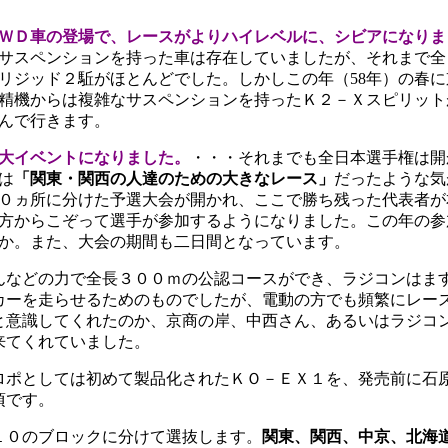
ＷＤ車の登場で、レースがよりハイレベルに、シビアになりま
サスペンションを持った車は存在していましたが、それまで全
リジッド２駈がほとんどでした。しかしこの年（58年）の春
精機からは複雑なサスペンションを持ったＫ２－Ｘスピリット
んで行きます。
大イベントになりました。
・・・それまでも全日本選手権は開
は
「関東・関西の人達のための大きなレース」
だったような気
０ヵ所に分けた予選大会が開かれ、ここで勝ち残った代表者が
方からこぞって選手が参加するようになりました。この年の参
か。また、大会の期間も二日間となっています。
んなどの力で全長３００ｍの公認コースができ、ラジコンはま
カーを走らせるためのものでしたが、電動の方でも頻繁にレー
と意識してくれたのか、京商の岸、中西さん、あるいはラジコ
来てくれていました。
ロポとしては初めて製品化されたＫＯ－ＥＸ１を、発売前に石
頃です。
１０のブロックに分けて選抜します。
関東、関西、中京、北海