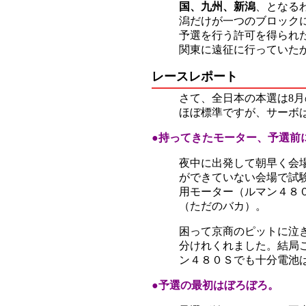
国、九州、新潟
、となる
潟だけが一つのブロック
予選を行う許可を得られ
関東に遠征に行っていた
レースレポート
さて、全日本の本選は8
ほぼ標準ですが、サーボ
●持ってきたモーター、予選前
夜中に出発して朝早く会
ができていない会場で試
用モーター（ルマン４８
（ただのバカ）。
困って京商のピットに泣
分けれくれました。結局
ン４８０Ｓでも十分電池
●
予選の最初はぼろぼろ。