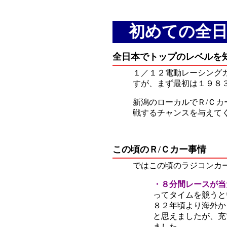
初めての全日
全日本でトップのレベル
１／１２電動レーシングカ
すが、まず最初は１９８
新潟のローカルでＲ/Ｃ
戦するチャンスを与えて
この頃のＲ/Ｃカー事情
ではこの頃のラジコンカ
・８分間レースが当
ってタイムを競うと
８２年頃より海外か
と思えましたが、充
ました。