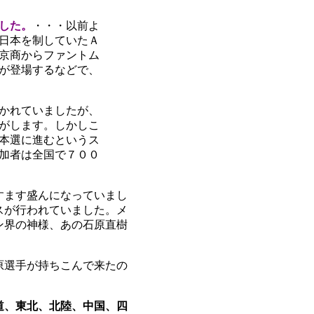
した。
・・・以前よ
日本を制していたＡ
に京商からファントム
が登場するなどで、
かれていましたが、
がします。しかしこ
本選に進むというス
加者は全国で７００
すます盛んになっていまし
スが行われていました。メ
ン界の神様、あの石原直樹
原選手が持ちこんで来たの
道、東北、北陸、中国、四