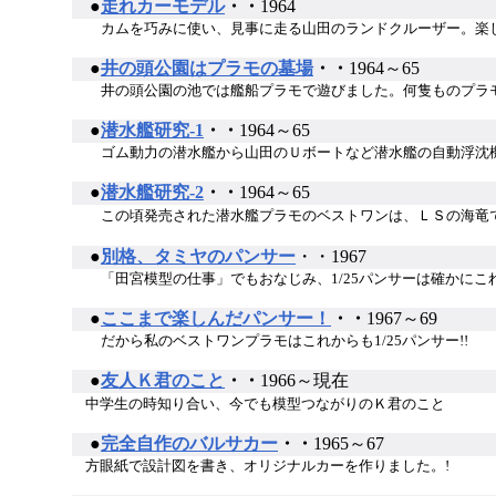
●
走れカーモデル
・・
1964
カムを巧みに使い、見事に走る山田のランドクルーザー。楽
●
井の頭公園はプラモの墓場
・・
1964～65
井の頭公園の池では艦船プラモで遊びました。何隻ものプラモ
●
潜水艦研究-1
・・
1964～65
ゴム動力の潜水艦から山田のＵボートなど潜水艦の自動浮沈
●
潜水艦研究-2
・・
1964～65
この頃発売された潜水艦プラモのベストワンは、ＬＳの海竜
●
別格、タミヤのパンサー
・・1967
「田宮模型の仕事」でもおなじみ、1/25パンサーは確かにこ
●
ここまで楽しんだパンサー！
・・
1967～69
だから私のベストワンプラモはこれからも1/25パンサー!!
●
友人Ｋ君のこと
・・
1966～現在
中学生の時知り合い、今でも模型つながりのＫ君のこと
●
完全自作のバルサカー
・・
1965～67
方眼紙で設計図を書き、オリジナルカーを作りました。!