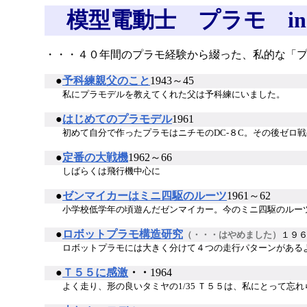
模型電動士 プラモ ind
・・・４０年間のプラモ経験から綴った、私的な「
●
予科練親父のこと
1943～45
私にプラモデルを教えてくれた父は予科練にいました。
●
はじめてのプラモデル
1961
初めて自分で作ったプラモはニチモのDC-８C。その後ゼロ戦や
●
定番の大戦機
1962～66
しばらくは飛行機中心に
●
ゼンマイカーはミニ四駆のルーツ
1961～62
小学校低学年の頃遊んだゼンマイカー。今のミニ四駆のルーツ
●
ロボットプラモ構造研究
（・・・はやめました）
１９
ロボットプラモには大きく分けて４つの走行パターンがあ
●
Ｔ５５に感激
・・
1964
よく走り、形の良いタミヤの1/35 Ｔ５５は、私にとって忘れ