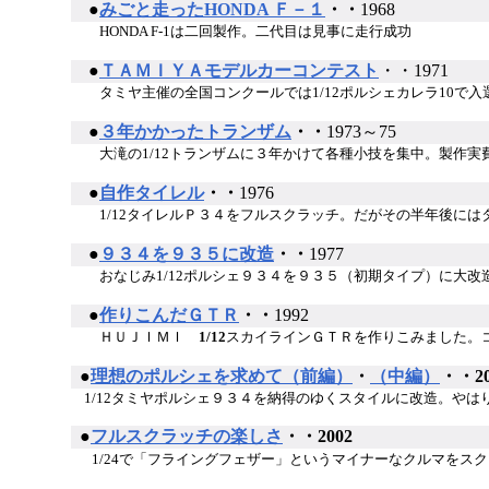
●
みごと走ったHONDA Ｆ－１
・・
1968
HONDA F-1は二回製作。二代目は見事に走行成功
●
ＴＡＭＩＹＡモデルカーコンテスト
・・1971
タミヤ主催の全国コンクールでは1/12ポルシェカレラ10で入
●
３年かかったトランザム
・・
1973～75
大滝の1/12トランザムに３年かけて各種小技を集中。製作実
●
自作タイレル
・・
1976
1/12タイレルＰ３４をフルスクラッチ。だがその半年後には
●
９３４を９３５に改造
・・
1977
おなじみ1/12ポルシェ９３４を９３５（初期タイプ）に大改
●
作りこんだＧＴＲ
・・
1992
ＨＵＪＩＭＩ
1/12
スカイラインＧＴＲを作りこみました。
●
理想のポルシェを求めて（前編）
・
（中編）
・・20
1/12タミヤポルシェ９３４を納得のゆくスタイルに改造。やはり
●
フルスクラッチの楽しさ
・・2002
1/24で「フライングフェザー」というマイナーなクルマをス