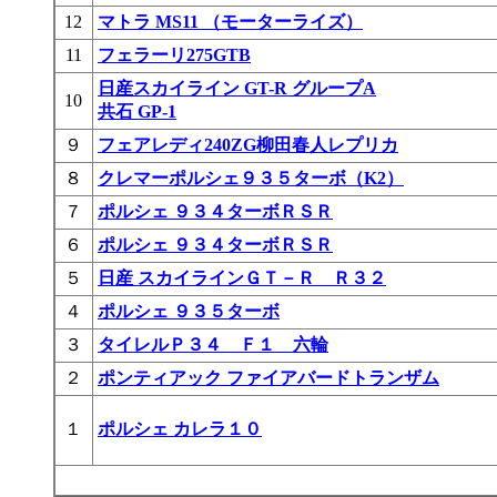
12
マトラ MS11 （モーターライズ）
11
フェラーリ275GTB
日産スカイライン GT-R グループA
10
共石 GP-1
９
フェアレディ240ZG柳田春人レプリカ
８
クレマーポルシェ９３５ターボ（K2）
７
ポルシェ ９３４ターボＲＳＲ
６
ポルシェ ９３４ターボＲＳＲ
５
日産 スカイラインＧＴ－Ｒ Ｒ３２
４
ポルシェ ９３５ターボ
３
タイレルＰ３４ Ｆ１ 六輪
２
ポンティアック ファイアバードトランザム
１
ポルシェ カレラ１０