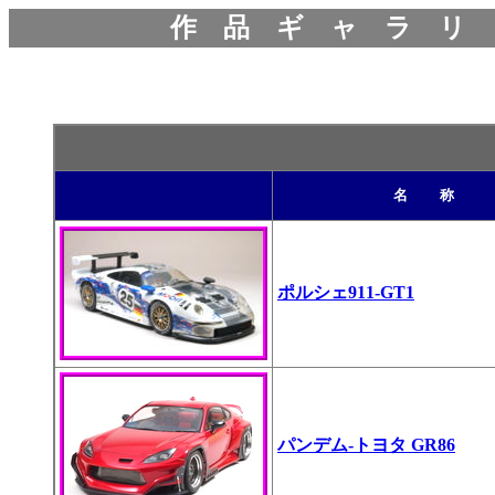
作 品 ギ ャ ラ リ
名 称
ポルシェ911-GT1
パンデム-トヨタ GR86