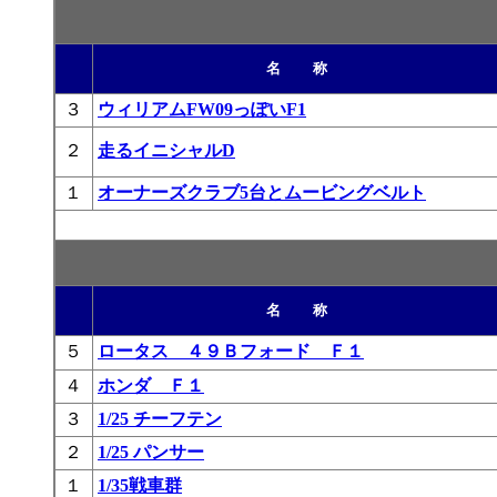
名 称
３
ウィリアムFW09っぽいF1
２
走るイニシャルD
１
オーナーズクラブ5台とムービングベルト
名 称
５
ロータス ４９Ｂフォード Ｆ１
４
ホンダ Ｆ１
３
1/25 チーフテン
２
1/25 パンサー
１
1/35戦車群