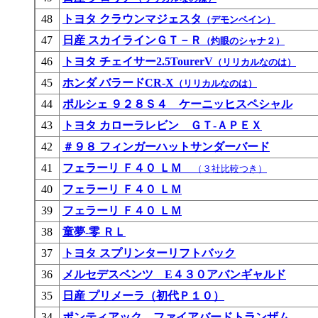
48
トヨタ クラウンマジェスタ
（デモンベイン）
47
日産 スカイラインＧＴ－Ｒ
（灼眼のシャナ２）
46
トヨタ チェイサー2.5TourerV
（リリカルなのは）
45
ホンダ バラードCR-X
（リリカルなのは）
44
ポルシェ ９２８Ｓ４ ケーニッヒスペシャル
43
トヨタ カローラレビン ＧＴ-ＡＰＥＸ
42
＃９８ フィンガーハットサンダーバード
41
フェラーリ Ｆ４０ ＬＭ
（３社比較つき）
40
フェラーリ Ｆ４０ ＬＭ
39
フェラーリ Ｆ４０ ＬＭ
38
童夢-零 ＲＬ
37
トヨタ スプリンターリフトバック
36
メルセデスベンツ E４３０アバンギャルド
35
日産 プリメーラ（初代Ｐ１０）
34
ポンティアック ファイアバードトランザム