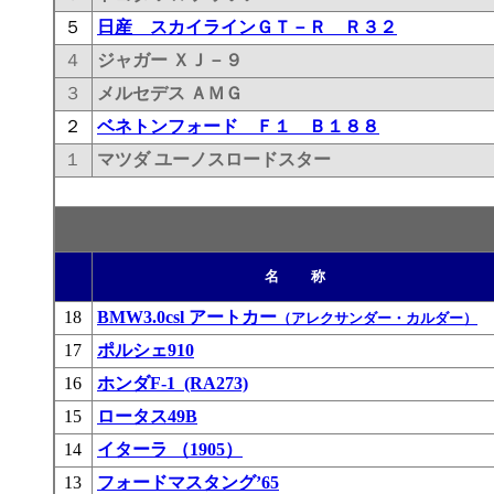
５
日産 スカイラインＧＴ－Ｒ Ｒ３２
４
ジャガー ＸＪ－９
３
メルセデス ＡＭＧ
２
ベネトンフォード Ｆ１ Ｂ１８８
１
マツダ ユーノスロードスター
名 称
18
BMW3.0csl アートカー
（アレクサンダー・カルダー）
17
ポルシェ910
16
ホンダF-1 (RA273)
15
ロータス49B
14
イターラ （1905）
13
フォードマスタング’65