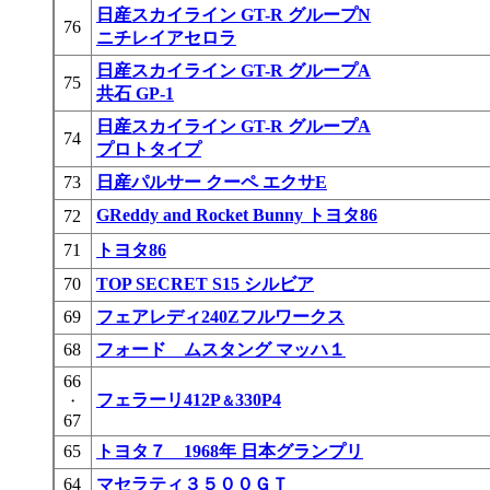
日産スカイライン GT-R グループN
76
ニチレイアセロラ
日産スカイライン GT-R グループA
75
共石 GP-1
日産スカイライン GT-R グループA
74
プロトタイプ
73
日産パルサー クーペ エクサE
GReddy and Rocket Bunny トヨタ86
72
71
トヨタ86
70
TOP SECRET S15 シルビア
69
フェアレディ240Zフルワークス
68
フォード ムスタング マッハ１
66
フェラーリ412P
330P4
・
＆
67
65
トヨタ７ 1968年 日本グランプリ
64
マセラティ３５００ＧＴ