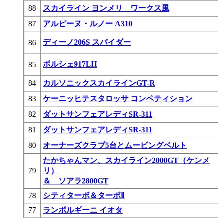
88
スカイライン ヨンメリ ワークス風
87
アルピーヌ・ルノー A310
ディーノ206S スパイダー
86
ポルシェ917LH
85
84
カルソニックスカイラインGT-R
83
ケーニッヒテスタロッサ コンペティション
82
ダットサンフェアレディSR-311
81
ダットサンフェアレディSR-311
80
オーナーズクラブ5台とムービングベルト
たかちゃんマン、スカイライン2000GT（ケンメ
79
リ）
＆ ソアラ2800GT
78
シティターボ＆ターボⅡ
77
ランボルギーニ イオタ