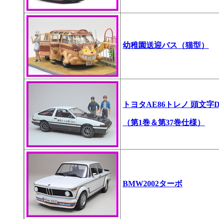
幼稚園送迎バス（猫型）
トヨタAE86トレノ
頭文字
（第1巻＆第37巻仕様）
BMW2002ターボ