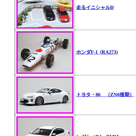
走るイニシャルD
ホンダF-1 (RA273)
トヨタ・86 （ZN6後期）