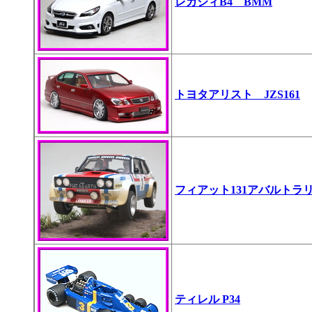
レガシィB4 BMM
トヨタアリスト JZS161
フィアット131アバルトラ
ティレル P34