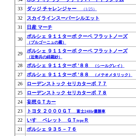
33
ダッジ チャレンジャー
（1/25）
32
スカイラインスーパーシルエット
31
日産 マーチ
ポルシェ ９１１ターボ クーペ フラットノーズ
30
（ブルゴーニュの霧）
ポルシェ ９１１ターボ クーペ フラットノーズ
29
（近衛兵の緋羅紗）
28
ポルシェ ９１１ターボ ’８８
（シールグレイ）
27
ポルシェ ９１１ターボ ’８８
（メテオメタリック）
26
ローデンストック セリカターボ ７７
25
ローデンストック セリカターボ ７８
24
妄想ＧＴカー
23
トヨタ ２０００ＧＴ
富士24Hr優勝車
22
いすゞ ベレット ＧＴ
Ｒ
type
21
ポルシェ ９３５－７６