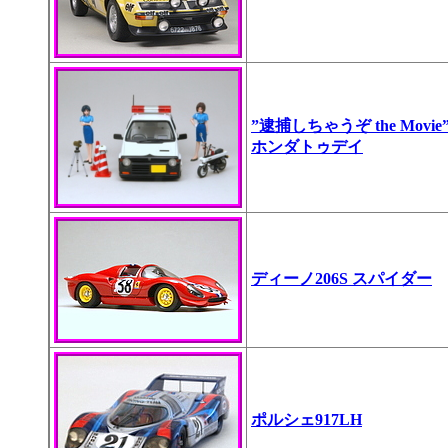
”逮捕しちゃうぞ the Movie
ホンダトゥデイ
ディーノ206S スパイダー
ポルシェ917LH