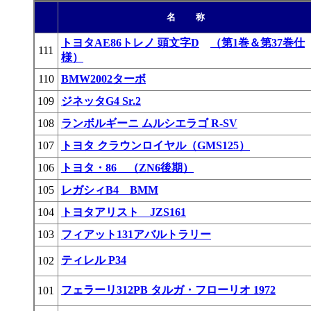
名 称
トヨタAE86トレノ 頭文字D
（第1巻＆第37巻仕
111
様）
110
BMW2002ターボ
109
ジネッタG4 Sr.2
108
ランボルギーニ ムルシエラゴ R-SV
107
トヨタ クラウンロイヤル（GMS125）
106
トヨタ・86 （ZN6後期）
105
レガシィB4 BMM
104
トヨタアリスト JZS161
103
フィアット131アバルトラリー
ティレル P34
102
フェラーリ312PB タルガ・フローリオ 1972
101