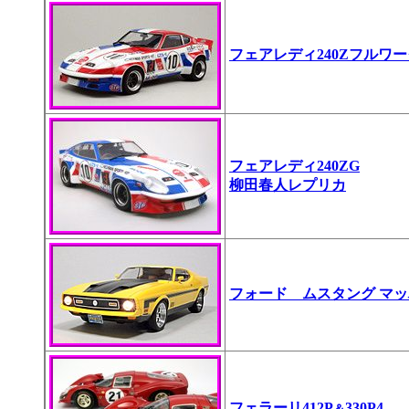
フェアレディ240Zフルワ
フェアレディ240ZG
柳田春人レプリカ
フォード ムスタング マ
フェラーリ412P
330P4
＆