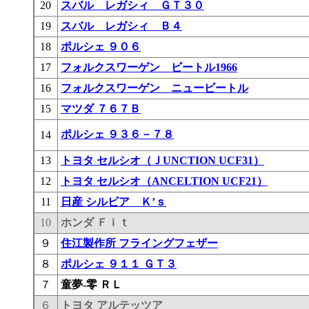
20
スバル レガシィ ＧＴ３０
19
スバル レガシィ Ｂ４
18
ポルシェ ９０６
17
フォルクスワーゲン ビートル1966
16
フォルクスワーゲン ニュービートル
15
マツダ ７６７Ｂ
ポルシェ ９３６－７８
14
13
トヨタ セルシオ（ＪUNCTION UCF31）
12
トヨタ セルシオ（ANCELTION UCF21）
11
日産 シルビア Ｋ’ｓ
10
ホンダ Ｆｉｔ
９
住江製作所 フライングフェザー
８
ポルシェ ９１１ ＧＴ３
７
童夢-零 ＲＬ
６
トヨタ アルテッツア