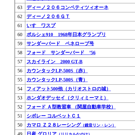
63
ディーノ２０６コンペティツィオーネ
62
ディーノ２０６ＧＴ
61
いすゞワスプ
60
ポルシェ910 1968年日本グランプリ
59
サンダーバード ペネロープ号
58
フォード サンダーバード ’56
57
スカイライン 2000 GT-B
56
カウンタックLP-500S（赤）
55
カウンタックLP-500S（青）
54
フィアット500他（カリオストロの城）
53
ホンダオデッセイ（クリィミーマミ）
52
フォード Ａ型教習車 （関屋自動車学校）
51
シボレー コルベットＣ１
50
カマロ Ｚ２８レーシング
（鏡音リン・レン）
49
日産 グロリア
（リリカルなのは）