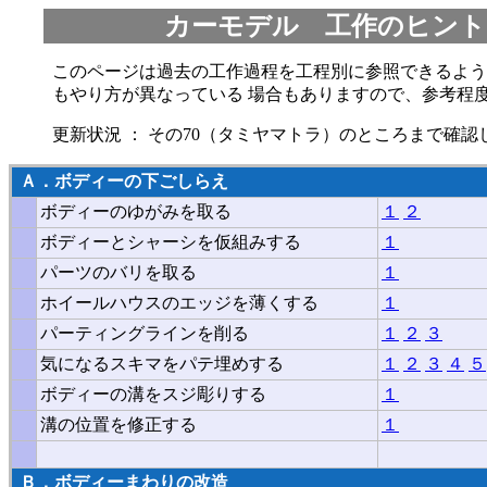
カーモデル 工作のヒント
このページは過去の工作過程を工程別に参照できるよう
もやり方が異なっている 場合もありますので、参考程
更新状況 ： その70（タミヤマトラ）のところまで確認しまし
Ａ．ボディーの下ごしらえ
ボディーのゆがみを取る
１
２
ボディーとシャーシを仮組みする
１
パーツのバリを取る
１
ホイールハウスのエッジを薄くする
１
パーティングラインを削る
１
２
３
気になるスキマをパテ埋めする
１
２
３
４
５
ボディーの溝をスジ彫りする
１
溝の位置を修正する
１
Ｂ
．ボディーまわりの改造