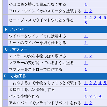
小口に色を塗って目立たなくする
１
フロントウインドゥのスモークを塗装する
１
２
１
２
３
４
５
ヒートプレスでウインドウなどを作る
８
Ｎ．ワイパー
ワイパーをウインドゥに接着する
１
キットのワイパーを細く仕上げる
１
Ｏ．マフラー
マフラーの穴を本物っぽく広げる
１
２
マフラーの穴が開いているように塗る
１
マフラーをストローで自作する
１
Ｐ．小物工作
「おゆまる」で小物をちょこっと複製する
１
２
３
４
５
金属同士をハンダ付けする
１
パテで小物を作る
１
２
３
４
アルミパイプでブラインドリベットを作る
１
２