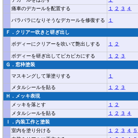
痛車のデカールを配置する
１
２
３
４
バラバラになりそうなデカールを修復する
１
Ｆ．クリアー吹きと研ぎ出し
ボディーにクリアーを吹いて艶出しする
１
２
ボディーを研ぎ出してピカピカにする
１
２
３
Ｇ．窓枠塗装
マスキングして筆塗りする
１
メタルシールを貼る
１
２
３
Ｈ．メッキ表現
メッキを落とす
１
２
メタルシールを貼る
１
２
３
４
Ｉ．
内装工作と塗装
室内を塗り分ける
１
２
３
４
５