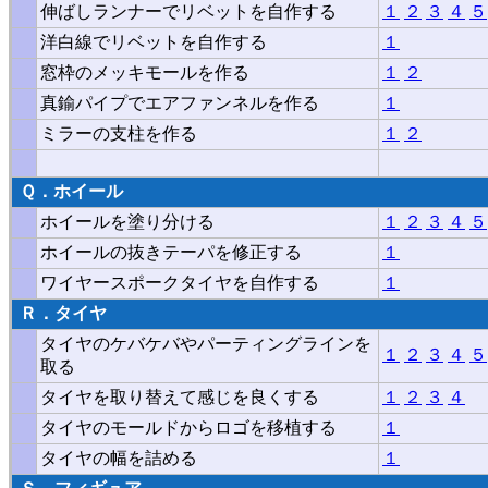
伸ばしランナーでリベットを自作する
１
２
３
４
５
洋白線でリベットを自作する
１
窓枠のメッキモールを作る
１
２
真鍮パイプでエアファンネルを作る
１
ミラーの支柱を作る
１
２
Ｑ．ホイール
ホイールを塗り分ける
１
２
３
４
５
ホイールの抜きテーパを修正する
１
ワイヤースポークタイヤを自作する
１
Ｒ．タイヤ
タイヤのケバケバやパーティングラインを
１
２
３
４
５
取る
タイヤを取り替えて感じを良くする
１
２
３
４
タイヤのモールドからロゴを移植する
１
タイヤの幅を詰める
１