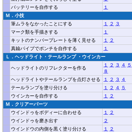
バッテリーを自作する
１
Ｍ．小技
筆ムラをなかったことにする
１
２
３
マーク類を手描きする
１
キットのナンバープレートを薄く見せる
１
２
真鍮パイプでポンチを自作する
１
Ｌ．ヘッドライト・テールランプ
・ウインカー
１
２
３
４
５
ヘッドライトのリフレクターを作る
８
ヘッドライトやテールランプを点灯させる
１
２
３
４
テールランプを塗り分ける
１
２
４
５
ウインカーを自作する
１
２
Ｍ．クリアーパーツ
ウインドゥをボディーに合わせる
１
２
ウインドゥを磨き出す
２
ウインドウの内側を黒く塗り分ける
１
２