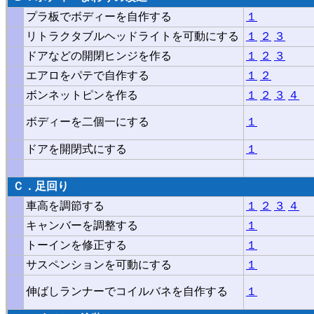
プラ板でボディーを自作する
１
リトラクタブルヘッドライトを可動にする
１
２
３
ドアなどの開閉ヒンジを作る
１
２
３
エアロをパテで自作する
１
２
ボンネットピンを作る
１
２
３
４
ボディーを二個一にする
１
ドアを開閉式にする
１
Ｃ
．
足回り
車高を調節する
１
２
３
４
キャンバーを調整する
１
トーインを修正する
１
サスペンションを可動にする
１
伸ばしランナーでコイルバネを自作する
１