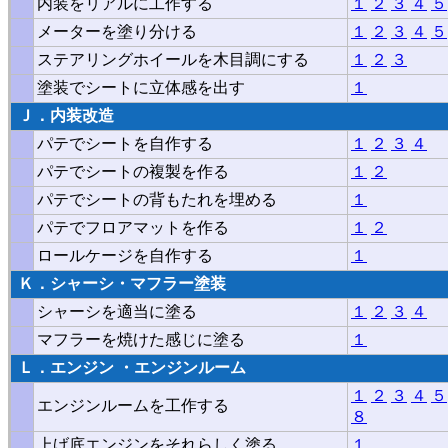
内装をリアルに工作する
１
２
３
４
５
メーターを塗り分ける
１
２
３
４
５
ステアリングホイールを木目調にする
１
２
３
塗装でシートに立体感を出す
１
Ｊ．内装改造
パテでシートを自作する
１
２
３
４
パテでシートの複製を作る
１
２
パテでシートの背もたれを埋める
１
パテでフロアマットを作る
１
２
ロールケージを自作する
１
Ｋ．シャーシ・マフラー塗装
シャーシを適当に塗る
１
２
３
４
マフラーを焼けた感じに塗る
１
Ｌ．
エンジン
・エンジンルーム
１
２
３
４
５
エンジンルームを工作する
８
上げ底エンジンをそれらしく塗る
１