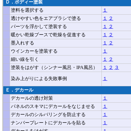
Ｄ．
ボディー塗装
塗料を選択する
１
透けやすい色をエアブラシで塗る
１
２
パーツを浮かして塗装する
１
２
暖かい乾燥ブースで乾燥を促進する
１
２
墨入れする
１
２
ウインカーを塗装する
１
細い線を引く
１
２
塗装をはがす（シンナー風呂・IPA風呂）
１
２
３
染み上がりによる失敗事例
１
Ｅ．デカール
デカールの透け対策
１
パネルのスキマにデカールをなじませる
１
デカールのシルバリングを防止する
１
ナンバープレートにデカールを貼る
１
デカールをはがす
１