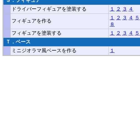
Ｓ．フィギュア
ドライバーフィギュアを塗装する
１
２
３
４
１
２
３
４
５
フィギュアを作る
８
フィギュアを塗装する
１
２
３
４
５
Ｔ．ベース
ミニジオラマ風ベースを作る
１